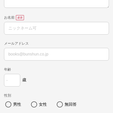
お名前
メールアドレス
年齢
歳
性別
男性
女性
無回答