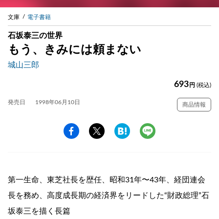
文庫
電子書籍
石坂泰三の世界
もう、きみには頼まない
城山三郎
693
円
(税込)
発売日
1998年06月10日
商品情報
第一生命、東芝社長を歴任、昭和31年〜43年、経団連会
長を務め、高度成長期の経済界をリードした“財政総理”石
坂泰三を描く長篇