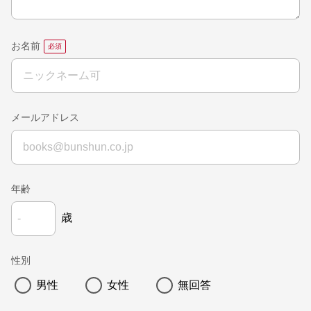
お名前
メールアドレス
年齢
歳
性別
男性
女性
無回答