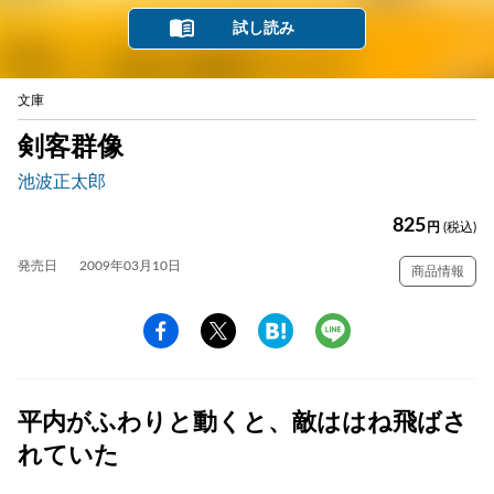
試し読み
文庫
剣客群像
池波正太郎
825
円
(税込)
発売日
2009年03月10日
商品情報
平内がふわりと動くと、敵ははね飛ばさ
れていた