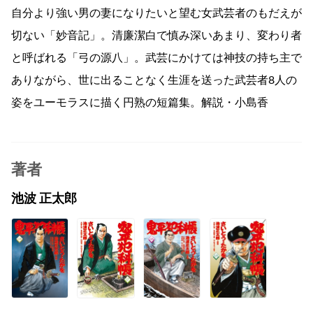
自分より強い男の妻になりたいと望む女武芸者のもだえが
切ない「妙音記」。清廉潔白で慎み深いあまり、変わり者
と呼ばれる「弓の源八」。武芸にかけては神技の持ち主で
ありながら、世に出ることなく生涯を送った武芸者8人の
姿をユーモラスに描く円熟の短篇集。解説・小島香
著者
池波 正太郎