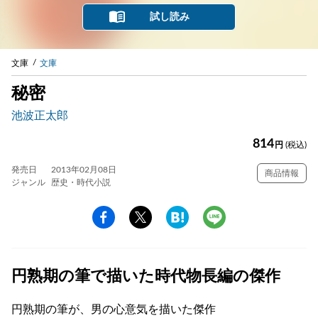
試し読み
文庫
文庫
秘密
池波正太郎
814
円
(税込)
発売日
2013年02月08日
商品情報
ジャンル
歴史・時代小説
円熟期の筆で描いた時代物長編の傑作
円熟期の筆が、男の心意気を描いた傑作