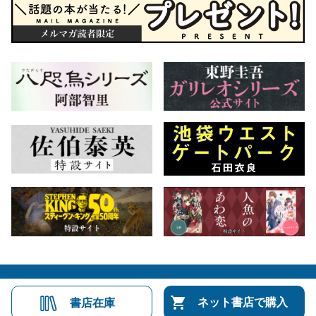
会社概要
自費出版のご案内
お問合せ
ネット書店で購入
書店在庫
株式会社文藝春秋
文春オンライン
Number Web
CREA WEB