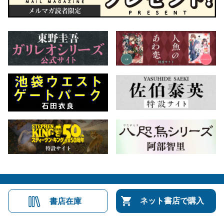
会社概要
自費出版のご案内
お問合せ
ネット書店で購入
書店在庫
株式会社文藝春秋
文春オンライン
Number Web
CREA WEB
Copyright © Bungeishunju Ltd.