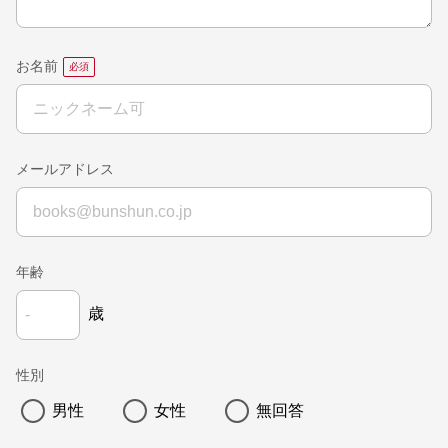
お名前
メールアドレス
年齢
歳
性別
男性
女性
無回答