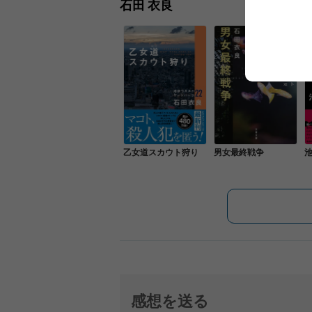
石田 衣良
乙女道スカウト狩り
男女最終戦争
池
感想を送る