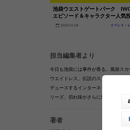
池袋ウエストゲートパーク IWG
エピソード＆キャラクター人気
2020.01.08
イベント・
担当編集者より
今日も池袋には事件が香る。風俗スカ
ウエイトレス。伝説のスターが設立を
デュースするインターネットの“クモ男
リーズ、切れ味がさらに増した第5弾！
著者