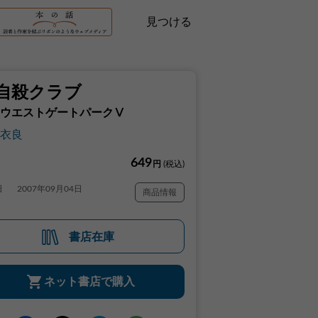
見つける
自殺クラブ
ウエストゲートパークⅤ
衣良
649
円
(税込)
日
2007年09月04日
商品情報
書店在庫
ネット書店で購入