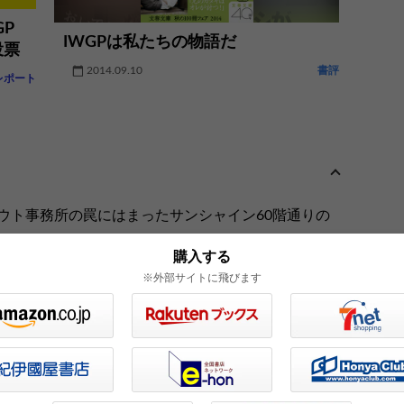
P
IWGPは私たちの物語だ
投票
2014.09.10
書評
レポート
ウト事務所の罠にはまったサンシャイン60階通りの
夢見るロックミュージアムの真実。集団自殺をプロ
購入する
”——。ストリートの「今」を鮮やかに描くIWGPシ
※外部サイトに飛びます
 解説・朱川湊人