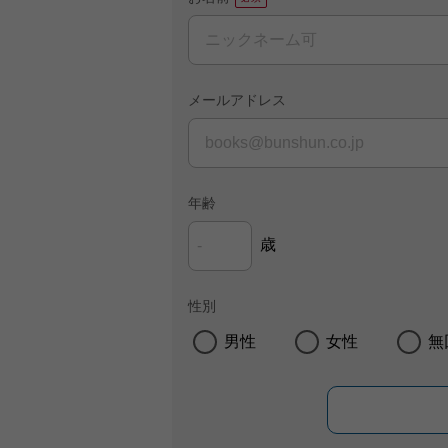
メールアドレス
年齢
歳
性別
男性
女性
無