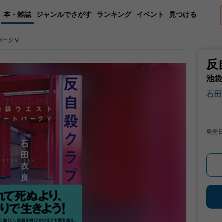
本・雑誌
ジャンルでさがす
ランキング
イベント
見つける
パークⅤ
反
池袋
石田
発売