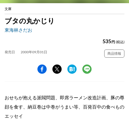
文庫
ブタの丸かじり
東海林さだお
535
円
(税込)
発売日
2000年09月01日
商品情報
おせちが抱える派閥問題、即席ラーメン改造計画、豚の尊
顔を食す、納豆巻は中巻がうまい等、百発百中の食べもの
エッセイ