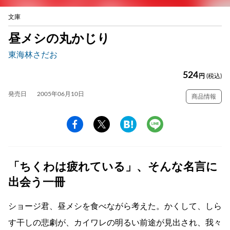
文庫
昼メシの丸かじり
東海林さだお
524
円
(税込)
発売日
2005年06月10日
商品情報
「ちくわは疲れている」、そんな名言に
出会う一冊
ショージ君、昼メシを食べながら考えた。かくして、しら
す干しの悲劇が、カイワレの明るい前途が見出され、我々