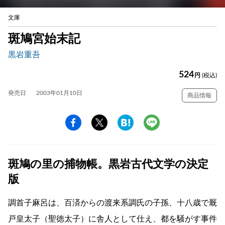
文庫
斑鳩宮始末記
黒岩重吾
524
円
(税込)
発売日
2003年01月10日
商品情報
斑鳩の里の捕物帳。黒岩古代文学の決定
版
調首子麻呂は、百済からの渡来系調氏の子孫、十八歳で厩
戸皇太子（聖徳太子）に舎人として仕え、都を騒がす事件