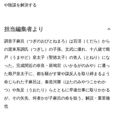
や陰謀を解決する
担当編集者より
調首子麻呂（つぎのおびとねまろ）は百済（くだら）から
の渡来系調氏（つぎし）の子孫。文武に優れ、十八歳で廏
戸（うまやど）皇太子（聖徳太子）の舎人（とねり）にな
った。完成間近の奈良・斑鳩宮（いかるがのみや）に遷っ
た廏戸皇太子に、都を騒がす輩や謀反人を取り締まるよう
命じられた子麻呂は、秦造河勝（はたのみやつこかわか
つ）や魚足（うおたり）らとともに早速仕事に取りかかる
が、その矢先、何者かが子麻呂の命を狙う。解説・重里徹
也