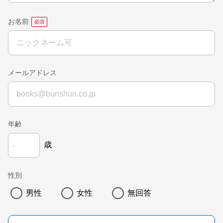
お名前
メールアドレス
年齢
歳
性別
男性
女性
無回答