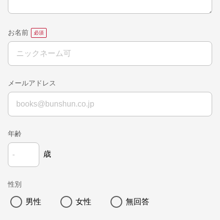
お名前
メールアドレス
年齢
歳
性別
男性
女性
無回答