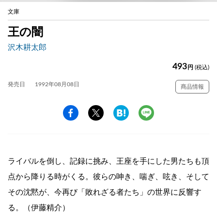
文庫
王の闇
沢木耕太郎
493
円
(税込)
発売日
1992年08月08日
商品情報
ライバルを倒し、記録に挑み、王座を手にした男たちも頂
点から降りる時がくる。彼らの呻き、喘ぎ、呟き、そして
その沈黙が、今再び「敗れざる者たち」の世界に反響す
る。（伊藤精介）