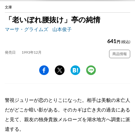
文庫
「老いぼれ腰抜け」亭の純情
マーサ・グライムズ
山本俊子
641
円
(税込)
発売日
1993年12月
商品情報
警視ジュリーが恋のとりこになった。相手は美貌の未亡人
だがどこか暗い影がある。そのカギは亡き夫の過去にある
と見て、親友の独身貴族メルローズを湖水地方へ調査に派
遣する。