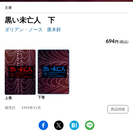
文庫
黒い未亡人 下
ダリアン・ノース
唐木鈴
694
円
(税込)
下巻
上巻
発売日
1995年11月
商品情報