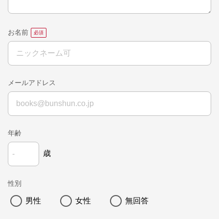
お名前
メールアドレス
年齢
歳
性別
男性
女性
無回答