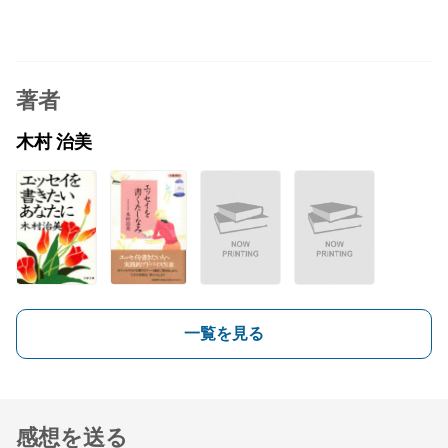
著者
木村 治美
一覧を見る
感想を送る