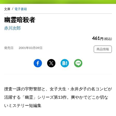
文庫
電子書籍
幽霊暗殺者
赤川次郎
461
円
(税込)
発売日
2001年03月09日
商品情報
捜査一課の宇野警部と、女子大生・永井夕子の名コンビが
活躍する「幽霊」シリーズ第13作。爽やかでどこか切な
いミステリー短編集