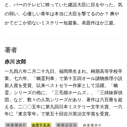
と、バーのテレビに映っていた建設大臣に目をやった。気
の弱い、心優しい青年は本当に大臣を撃てるのか？ 爽や
かでどこか切ないミステリー短篇集。表題作ほか三篇。
著者
赤川 次郎
一九四八年二月二十九日、福岡県生まれ。桐朋高等学校卒
業。七六年、「幽霊列車」で第十五回オール讀物推理小説
新人賞を受賞、以来ベストセラー作家として活躍。「幽
霊」シリーズの他に、「三毛猫ホームズ」、「三姉妹探偵
団」など、数々の人気シリーズがあり、著作は六百冊を超
える。二〇〇五年に第九回日本ミステリー文学大賞、一六
年に『東京零年』で第五十回吉川英治文学賞を受賞。