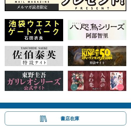
会社概要
自費出版のご案内
お問合せ
書店在庫
株式会社文藝春秋
文春オンライン
Number Web
CREA WEB
Copyright © Bungeishunju Ltd.