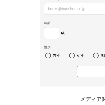
年齢
歳
性別
男性
女性
無
メディア