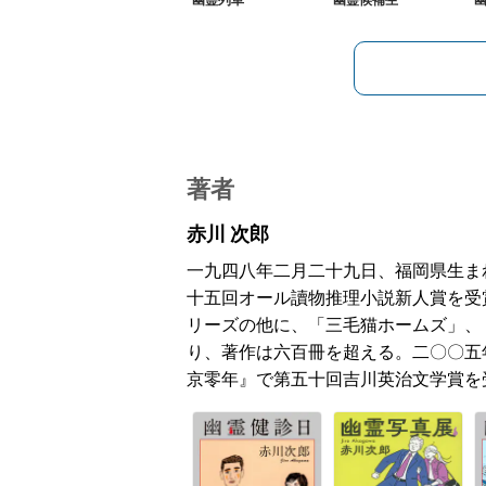
幽霊列車
幽霊候補生
著者
赤川 次郎
一九四八年二月二十九日、福岡県生ま
十五回オール讀物推理小説新人賞を受
リーズの他に、「三毛猫ホームズ」、
り、著作は六百冊を超える。二〇〇五
京零年』で第五十回吉川英治文学賞を