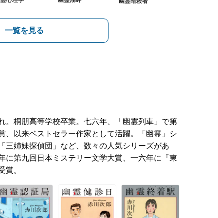
幽霊心理学
幽霊湖畔
幽霊暗殺者
一覧を見る
れ。桐朋高等学校卒業。七六年、「幽霊列車」で第
賞、以来ベストセラー作家として活躍。「幽霊」シ
「三姉妹探偵団」など、数々の人気シリーズがあ
年に第九回日本ミステリー文学大賞、一六年に『東
受賞。