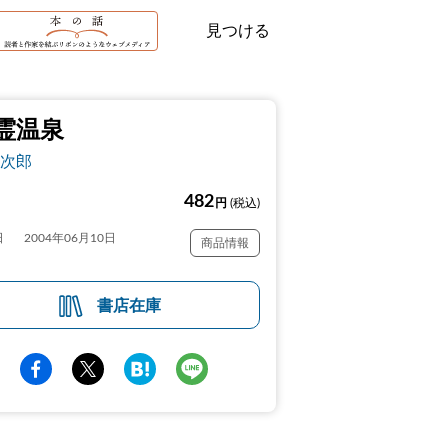
見つける
霊温泉
次郎
482
円
(税込)
日
2004年06月10日
商品情報
書店在庫