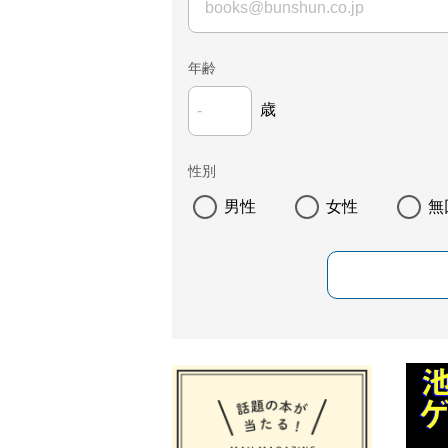
年齢
歳
性別
男性
女性
無