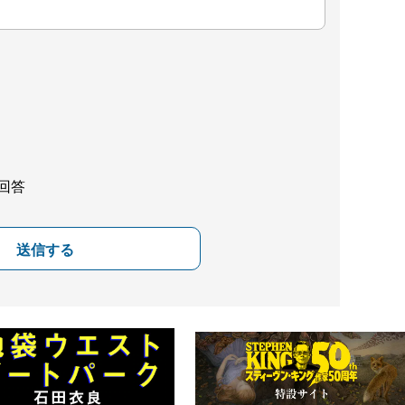
回答
送信する