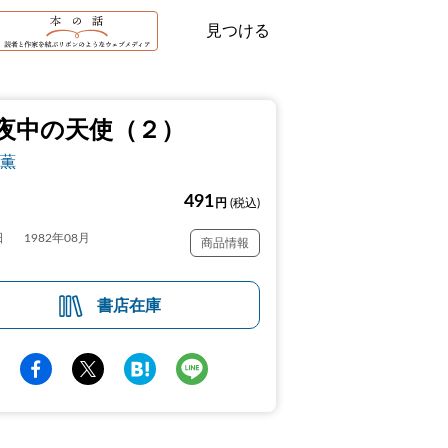
見つける
夜中の天使（２）
薫
491
円
(税込)
日
1982年08月
商品情報
書店在庫