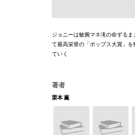
ジョニーは敏腕マネ滝の命ずるま
て最高栄誉の「ポップス大賞」を
ていく
著者
栗本 薫