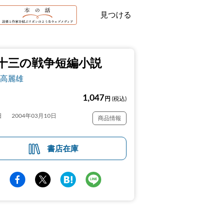
見つける
十三の戦争短編小説
高麗雄
1,047
円
(税込)
日
2004年03月10日
商品情報
書店在庫