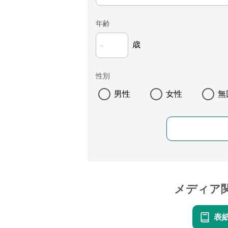
年齢
歳
性別
男性
女性
無
メディア
表