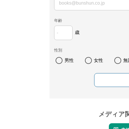
年齢
歳
性別
男性
女性
無
メディア