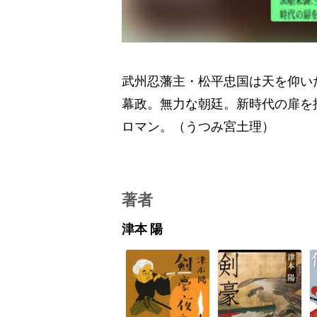
武州忍藩主・松平忠国は天を仰い
幕政。無力な朝廷。新時代の扉を
ロマン。（うつみ宮土理）
著者
津本 陽