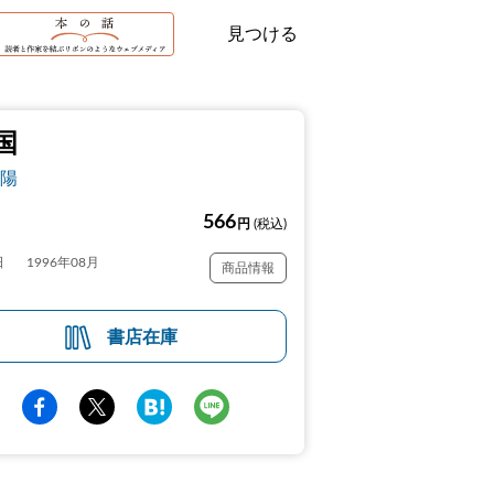
見つける
国
陽
566
円
(税込)
日
1996年08月
商品情報
書店在庫