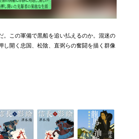
だ。この軍備で黒船を追い払えるのか。混迷の
押し開く忠国、松陰、直弼らの奮闘を描く群像