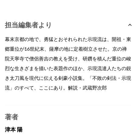
担当編集者より
幕末京都の地で、勇猛とおそれられた示現流は、開祖・東
郷重位が16世紀末、薩摩の地に定着樹立させた。京の禅
院天寧寺で僧侶善吉の教えを受け、研鑽を積んだ重位の峻
烈な生きざまを描いた表題作のほか、示現流達人たちの鋭
き太刀風を現代に伝える剣豪小説集。「不敗の剣法・示現
流」のすべて、ここにあり。解説・武蔵野次郎
著者
津本 陽