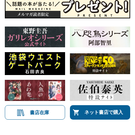
ネット書店で購入
書店在庫
会社概要
自費出版のご案内
お問合せ
株式会社文藝春秋
文春オンライン
Number Web
CREA WEB