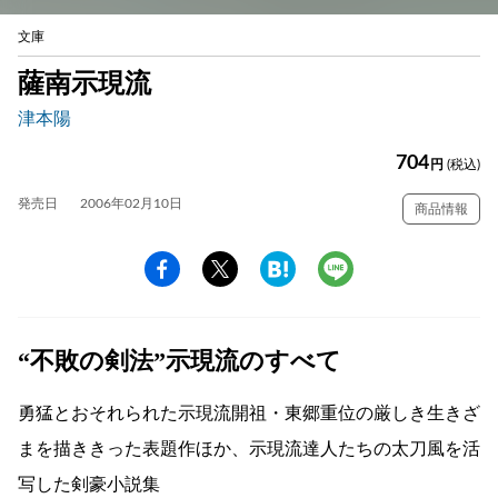
文庫
薩南示現流
津本陽
704
円
(税込)
発売日
2006年02月10日
商品情報
“不敗の剣法”示現流のすべて
勇猛とおそれられた示現流開祖・東郷重位の厳しき生きざ
まを描ききった表題作ほか、示現流達人たちの太刀風を活
写した剣豪小説集