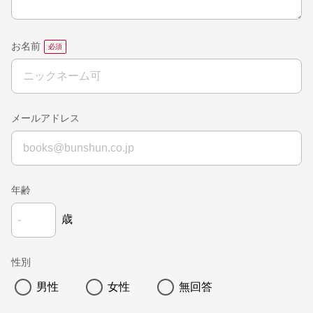
お名前
メールアドレス
年齢
歳
性別
男性
女性
無回答