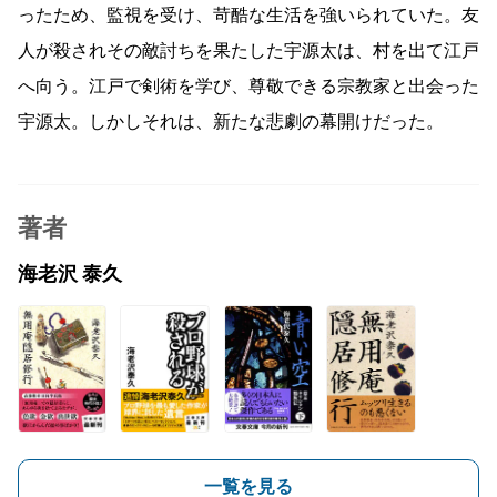
ったため、監視を受け、苛酷な生活を強いられていた。友
人が殺されその敵討ちを果たした宇源太は、村を出て江戸
へ向う。江戸で剣術を学び、尊敬できる宗教家と出会った
宇源太。しかしそれは、新たな悲劇の幕開けだった。
著者
海老沢 泰久
一覧を見る