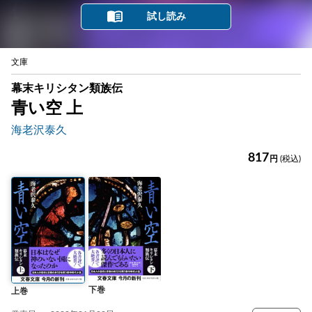
試し読み
文庫
幕末キリシタン類族伝
青い空 上
海老沢泰久
817
円
(税込)
下巻
上巻