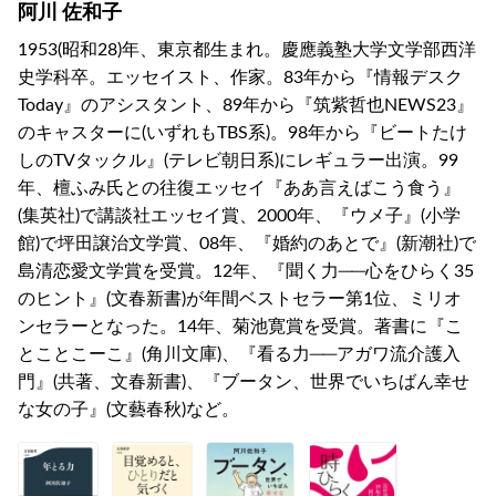
阿川 佐和子
1953(昭和28)年、東京都生まれ。慶應義塾大学文学部西洋
史学科卒。エッセイスト、作家。83年から『情報デスク
Today』のアシスタント、89年から『筑紫哲也NEWS23』
のキャスターに(いずれもTBS系)。98年から『ビートたけ
しのTVタックル』(テレビ朝日系)にレギュラー出演。99
年、檀ふみ氏との往復エッセイ『ああ言えばこう食う』
(集英社)で講談社エッセイ賞、2000年、『ウメ子』(小学
館)で坪田譲治文学賞、08年、『婚約のあとで』(新潮社)で
島清恋愛文学賞を受賞。12年、『聞く力──心をひらく35
のヒント』(文春新書)が年間ベストセラー第1位、ミリオ
ンセラーとなった。14年、菊池寛賞を受賞。著書に『こ
とことこーこ』(角川文庫)、『看る力──アガワ流介護入
門』(共著、文春新書)、『ブータン、世界でいちばん幸せ
な女の子』(文藝春秋)など。