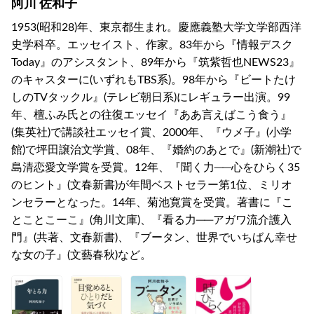
阿川 佐和子
1953(昭和28)年、東京都生まれ。慶應義塾大学文学部西洋
史学科卒。エッセイスト、作家。83年から『情報デスク
Today』のアシスタント、89年から『筑紫哲也NEWS23』
のキャスターに(いずれもTBS系)。98年から『ビートたけ
しのTVタックル』(テレビ朝日系)にレギュラー出演。99
年、檀ふみ氏との往復エッセイ『ああ言えばこう食う』
(集英社)で講談社エッセイ賞、2000年、『ウメ子』(小学
館)で坪田譲治文学賞、08年、『婚約のあとで』(新潮社)で
島清恋愛文学賞を受賞。12年、『聞く力──心をひらく35
のヒント』(文春新書)が年間ベストセラー第1位、ミリオ
ンセラーとなった。14年、菊池寛賞を受賞。著書に『こ
とことこーこ』(角川文庫)、『看る力──アガワ流介護入
門』(共著、文春新書)、『ブータン、世界でいちばん幸せ
な女の子』(文藝春秋)など。