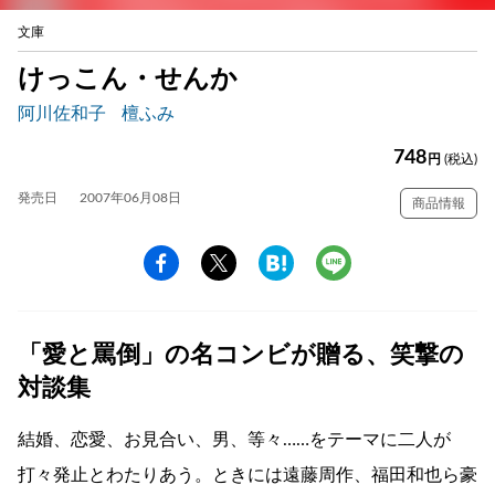
文庫
けっこん・せんか
阿川佐和子
檀ふみ
748
円
(税込)
発売日
2007年06月08日
商品情報
「愛と罵倒」の名コンビが贈る、笑撃の
対談集
結婚、恋愛、お見合い、男、等々……をテーマに二人が
打々発止とわたりあう。ときには遠藤周作、福田和也ら豪