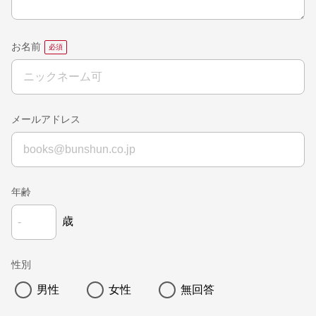
お名前
メールアドレス
年齢
歳
性別
男性
女性
無回答