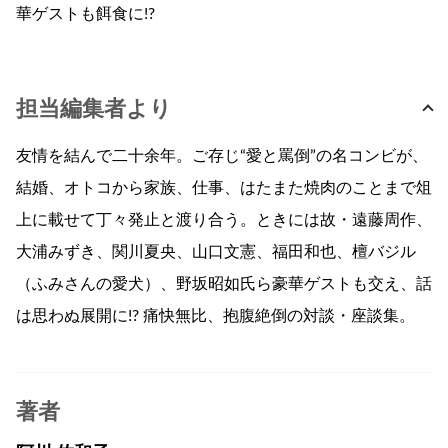
華ゲストも餌食に!?
担当編集者より
友情を結んで二十余年。ご存じ“愛と罵倒”の名コンビが、
結婚、オトコから家族、仕事、はたまた焼肉のことまで俎
上に載せて丁々発止と渡り合う。ときには故・遠藤周作、
大浦みずき、関川夏央、山口文憲、福田和也、檀バジル
（ふみさんの愛犬）、野坂昭如氏ら豪華ゲストも交え、話
は思わぬ展開に!? 痛快無比、抱腹絶倒の対談・座談集。
著者