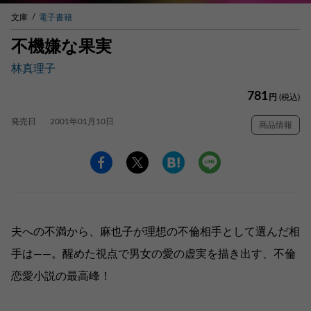
文庫
電子書籍
不機嫌な果実
林真理子
781
円
(税込)
発売日
2001年01月10日
商品情報
夫への不満から、麻也子が理想の不倫相手として選んだ相
手は——。醒めた視点で男女の愛の虚実を描き出す、不倫
恋愛小説の最高峰！