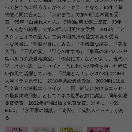
ーライターとして活躍。82年エッセイ集『ルンルンを買
っておうちに帰ろう』がベストセラーとなる。86年「最
終便に間に合えば」「京都まで」で第94回直木賞を受
賞。95年『白蓮れんれん』で第8回柴田錬三郎賞、98年
『みんなの秘密』で第32回吉川英治文学賞、2013年『ア
スクレピオスの愛人』で第20回島清恋愛文学賞を受賞。
主な著書に『葡萄が目にしみる』『不機嫌な果実』『美女
入門』『下流の宴』『野心のすすめ』『最高のオバハン中
島ハルコの恋愛相談室』『愉楽にて』などがあり、現代小
説、歴史小説、エッセイと、常に鋭い批評性を持った幅広
い作風で活躍している。『西郷どん！』が2018年のNHK
大河ドラマ原作に。2018年紫綬褒章受章。2020年には週
刊文春での連載エッセイが、「同一雑誌におけるエッセー
の最多掲載回数」としてギネス世界記録に認定。同年菊池
寛賞受賞。2022年野間出版文化賞受賞。近著に『小説
8050』『李王家の縁談』『奇跡』『成熟スイッチ』があ
る。