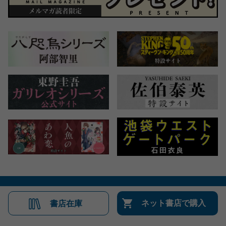
会社概要
自費出版のご案内
お問合せ
ネット書店で購入
書店在庫
株式会社文藝春秋
文春オンライン
Number Web
CREA WEB
Copyright © Bungeishunju Ltd.