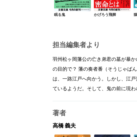
眠る鬼
かげろう飛脚
担当編集者より
羽州松ヶ岡藩公の亡き弟君の墓が暴か
の目的で？ 藩の奏者番（そうじゃば
は、一路江戸へ向かう。しかし、江戸
ているようだ。そして、鬼の前に現わ
著者
高橋 義夫