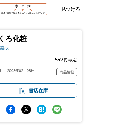
見つける
くろ化粧
義夫
597
円
(税込)
日
2008年02月08日
商品情報
書店在庫