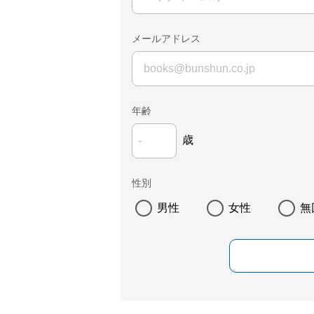
メールアドレス
年齢
歳
性別
男性
女性
無