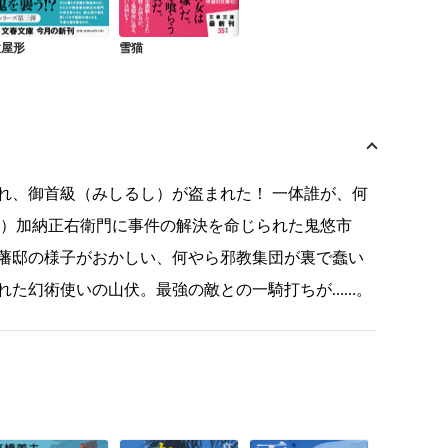
猿屋形
雪猫
れ、御首級（みしるし）が盗まれた！ 一体誰が、何
ん）加納正右衛門に事件の解決を命じられた鬼悠市
藩邸の様子がおかしい、何やら邪教集団が裏で蠢い
れた幻術使いの山伏。最強の敵との一騎打ちが……。