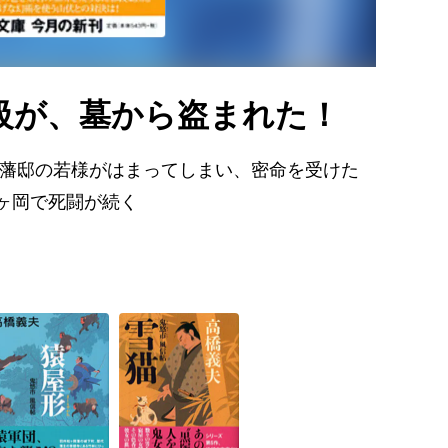
級が、墓から盗まれた！
に藩邸の若様がはまってしまい、密命を受けた
ヶ岡で死闘が続く