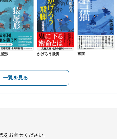
雪猫
猿屋形
かげろう飛脚
一覧を見る
想をお寄せください。