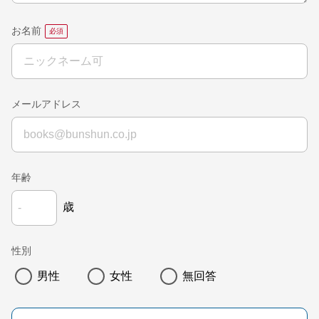
お名前
メールアドレス
年齢
歳
性別
男性
女性
無回答