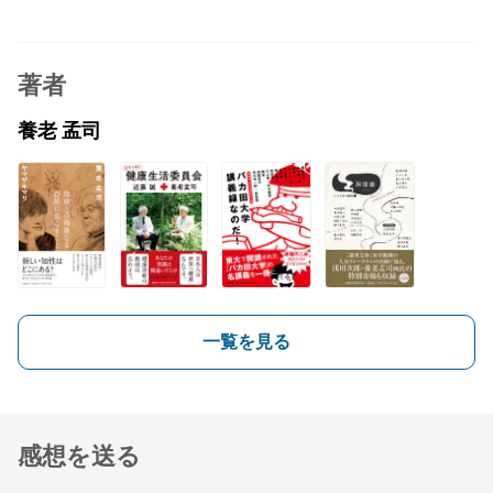
著者
養老 孟司
一覧を見る
感想を送る