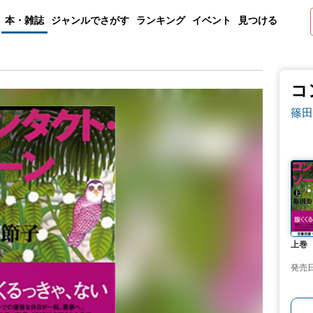
本・雑誌
ジャンルでさがす
ランキング
イベント
見つける
コ
篠田
上巻
発売