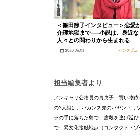
＜篠田節子インタビュー＞恋愛
介護地獄まで――小説は、身近な
人々との関わりから生まれる
2020.06.01
インタビュ
担当編集者より
ノンキャリ公務員の真央子、買い物依
の3人組は、バカンス先のバヤン・リ
ラの手に落ちた島で、虐殺を逃げ延び
で、異文化接触地点（コンタクト・ゾ