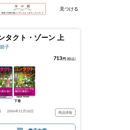
見つける
ンタクト・ゾーン 上
節子
713
円
(税込)
下巻
日
2006年11月10日
商品情報