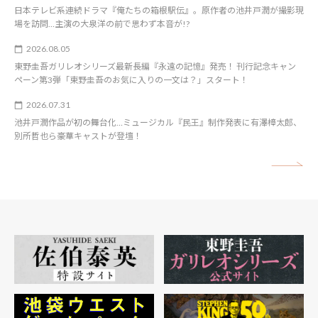
日本テレビ系連続ドラマ『俺たちの箱根駅伝』。原作者の池井戸潤が撮影現
場を訪問…主演の大泉洋の前で思わず本音が!?
2026.08.05
東野圭吾ガリレオシリーズ最新長編『永遠の記憶』発売！ 刊行記念キャン
ペーン第3弾「東野圭吾のお気に入りの一文は？」スタート！
2026.07.31
池井戸潤作品が初の舞台化…ミュージカル『民王』制作発表に有澤樟太郎、
別所哲也ら豪華キャストが登壇！
矢