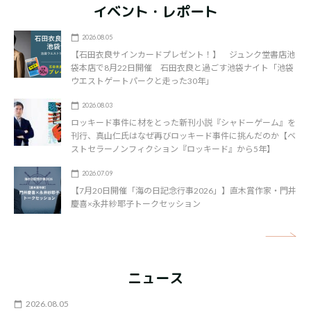
イベント・レポート
2026.08.05
【石田衣良サインカードプレゼント！】 ジュンク堂書店池
袋本店で8月22日開催 石田衣良と過ごす池袋ナイト「池袋
ウエストゲートパークと走った30年」
2026.08.03
ロッキード事件に材をとった新刊小説『シャドーゲーム』を
刊行、真山仁氏はなぜ再びロッキード事件に挑んだのか【ベ
ストセラーノンフィクション『ロッキード』から5年】
2026.07.09
【7月20日開催「海の日記念行事2026」】直木賞作家・門井
慶喜×永井紗耶子トークセッション
矢
ニュース
2026.08.05