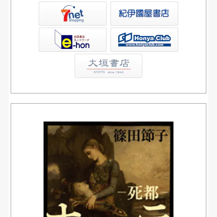
屋書店ウェブストア
Club