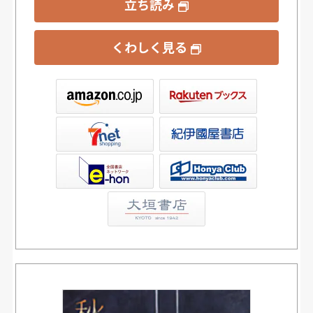
立ち読み
くわしく見る
ックス
屋書店ウェブストア
Club