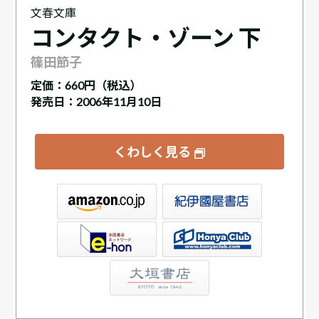
文春文庫
コンタクト・ゾーン 下
篠田節子
定価：
660円（税込）
発売日：2006年11月10日
くわしく見る
屋書店ウェブストア
Club