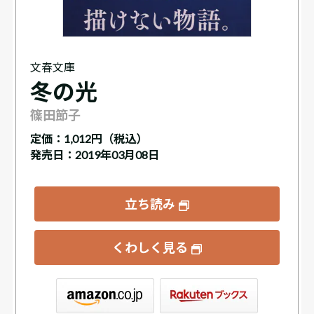
文春文庫
冬の光
篠田節子
定価：
1,012円（税込）
発売日：2019年03月08日
立ち読み
くわしく見る
ックス