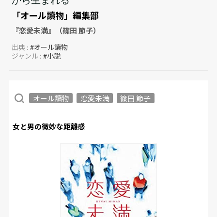
「オール讀物」編集部
『恋愛未満』（篠田 節子）
出典 :
#オール讀物
ジャンル :
#小説
オール讀物
恋愛未満
篠田 節子
女と男の微妙な距離感