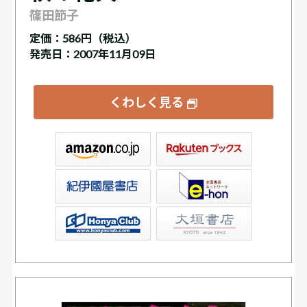
篠田節子
定価：
586円（税込）
発売日：2007年11月09日
くわしく見る
ックス
店