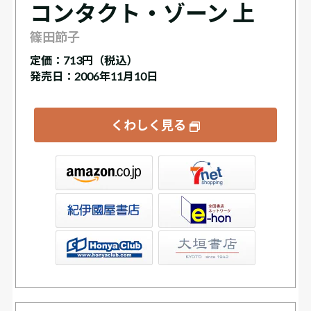
コンタクト・ゾーン 上
篠田節子
定価：
713円（税込）
発売日：2006年11月10日
くわしく見る
ネット
店