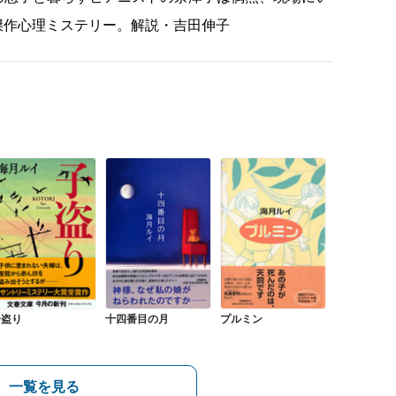
傑作心理ミステリー。解説・吉田伸子
子盗り
十四番目の月
プルミン
一覧を見る