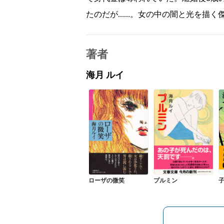
たのだが……。女の中の闇と光を描く
著者
海月 ルイ
ローザの微笑
プルミン