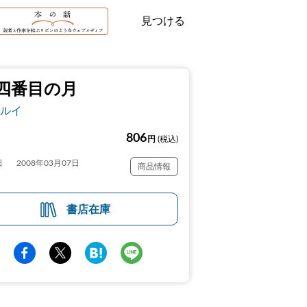
見つける
四番目の月
ルイ
806
円
(税込)
日
2008年03月07日
商品情報
書店在庫