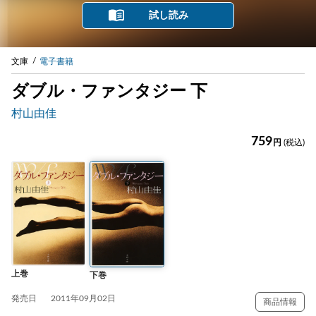
試し読み
文庫
電子書籍
ダブル・ファンタジー 下
村山由佳
759
円
(税込)
上巻
下巻
発売日
2011年09月02日
商品情報