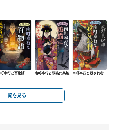
南町奉行と百物語
南町奉行と鴉猫に梟姫
南町奉行と殺され村
一覧を見る