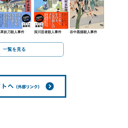
浅草妖刀殺人事件
深川芸者殺人事件
谷中黒猫殺人事件
一覧を見る