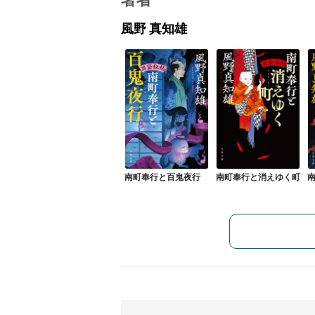
著者
風野 真知雄
南町奉行と百鬼夜行
南町奉行と消えゆく町