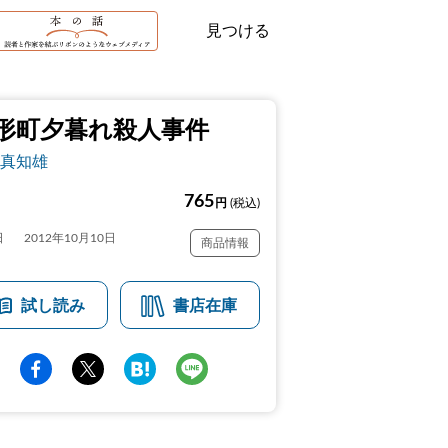
見つける
形町夕暮れ殺人事件
真知雄
765
円
(税込)
日
2012年10月10日
商品情報
試し読み
書店在庫