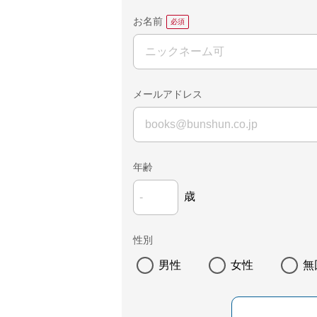
お名前
メールアドレス
年齢
歳
性別
男性
女性
無