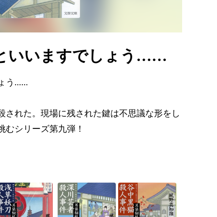
といいますでしょう……
ょう……
殺された。現場に残された鍵は不思議な形をし
挑むシリーズ第九弾！