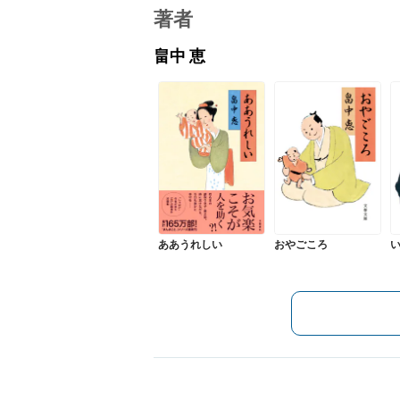
著者
畠中 恵
ああうれしい
おやごころ