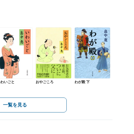
いわいごと
おやごころ
わが殿 下
一覧を見る