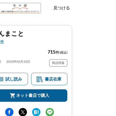
見つける
んまこと
恵
715
円
(税込)
日
2010年03月10日
商品情報
試し読み
書店在庫
ネット書店で購入