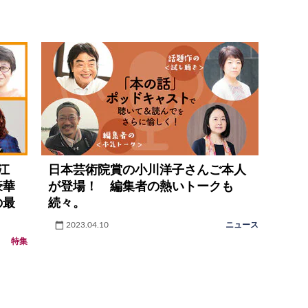
江
日本芸術院賞の小川洋子さんご本人
豪華
が登場！ 編集者の熱いトークも
の最
続々。
2023.04.10
ニュース
特集