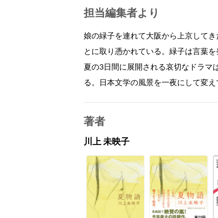
担当編集者より
娘の緑子を連れて大阪から上京してき
とに取り憑かれている。緑子は言葉を
夏の3日間に展開される哀切なドラマ
る。日本文学の風景を一夜にして変え
著者
川上 未映子