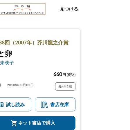
見つける
38回（2007年）芥川龍之介賞
と卵
未映子
660
円
(税込)
日
2010年09月03日
商品情報
試し読み
書店在庫
ネット書店で購入