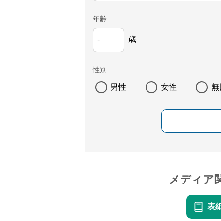
年齢
歳
性別
男性
女性
無
メディア
表