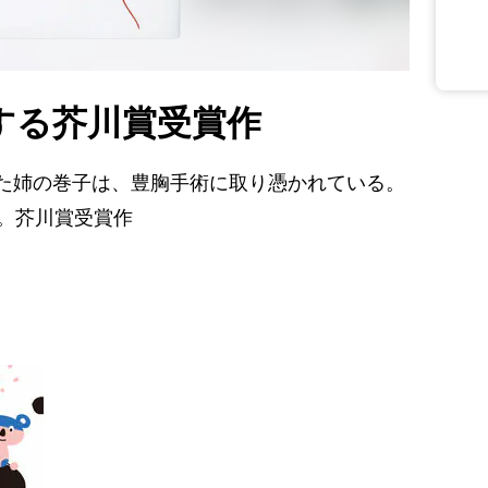
する芥川賞受賞作
た姉の巻子は、豊胸手術に取り憑かれている。
間。芥川賞受賞作