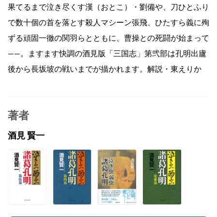
果てるまで泣き尽くす漢（おとこ）・劉備や、刀ひとふり
で数十個の首を落とす殺人マシーン張飛、ひたすら義に殉
ずる頑固一徹の関羽らとともに、曹操との死闘が始まって
――。ますます快調の酒見版「三国志」第弐部は孔明出廬
後から長坂坡の戦いまでが描かれます。解説・東えりか
著者
酒見 賢一