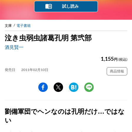
試し読み
文庫
電子書籍
泣き虫弱虫諸葛孔明 第弐部
酒見賢一
1,155
円
(税込)
発売日
2011年02月10日
商品情報
劉備軍団でヘンなのは孔明だけ…ではな
い