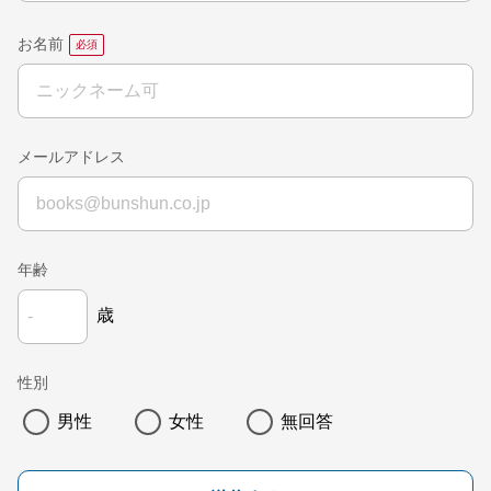
お名前
メールアドレス
年齢
歳
性別
男性
女性
無回答