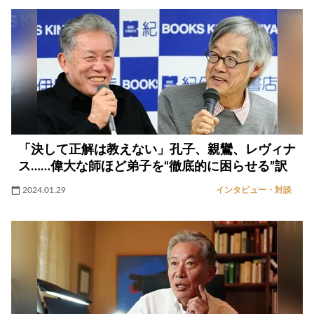
「決して正解は教えない」孔子、親鸞、レヴィナ
ス……偉大な師ほど弟子を“徹底的に困らせる”訳
2024.01.29
インタビュー・対談