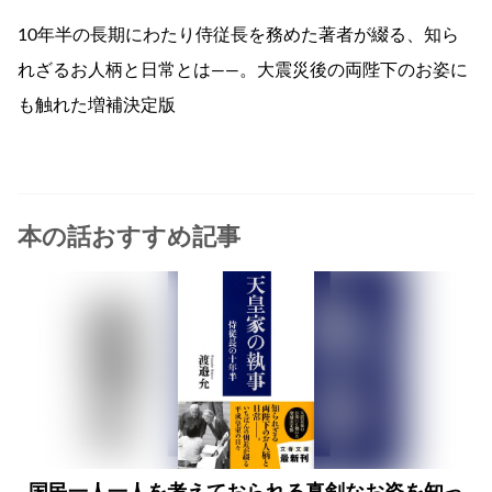
10年半の長期にわたり侍従長を務めた著者が綴る、知ら
れざるお人柄と日常とは——。大震災後の両陛下のお姿に
も触れた増補決定版
本の話おすすめ記事