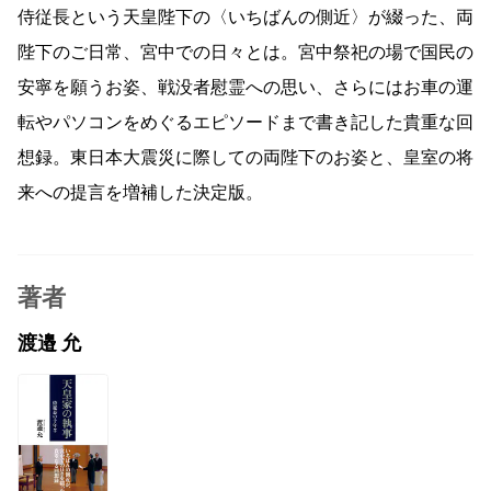
侍従長という天皇陛下の〈いちばんの側近〉が綴った、両
陛下のご日常、宮中での日々とは。宮中祭祀の場で国民の
安寧を願うお姿、戦没者慰霊への思い、さらにはお車の運
転やパソコンをめぐるエピソードまで書き記した貴重な回
想録。東日本大震災に際しての両陛下のお姿と、皇室の将
来への提言を増補した決定版。
著者
渡邉 允