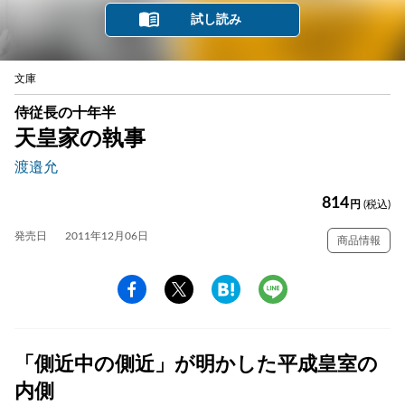
試し読み
文庫
侍従長の十年半
天皇家の執事
渡邉允
814
円
(税込)
発売日
2011年12月06日
商品情報
「側近中の側近」が明かした平成皇室の
内側