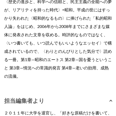
〈歴史の進歩と、科学への信頼と、民主主義の全能への夢
が、リアリティを持った時代〉=昭和。平成の世にはすっ
かり失われた〈昭和的なるもの〉に捧げられた「私的昭和
人論」をはじめ、2006年から2008年までにさまざまな媒
体に発表された文章を収める。時評的なものではなく、
〈いつ書いても、いつ読んでもいいようなエッセイ〉で構
成されているので、〈わりとのんびりとした気分で〉読め
る一冊。第1章―昭和のエートス 第2章―国を憂うというこ
と 第3章―情況への常識的発言 第4章―老いの効用、成熟
の流儀。
担当編集者より
２０１１年に大学を退官し、「好きな原稿だけを書いて、