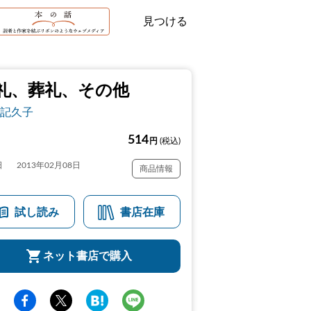
見つける
礼、葬礼、その他
記久子
514
円
(税込)
日
2013年02月08日
商品情報
試し読み
書店在庫
ネット書店で購入