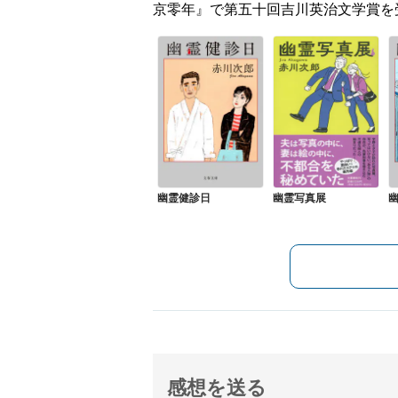
京零年』で第五十回吉川英治文学賞を
幽霊健診日
幽霊写真展
感想を送る