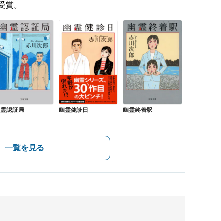
受賞。
幽霊認証局
幽霊健診日
幽霊終着駅
一覧を見る