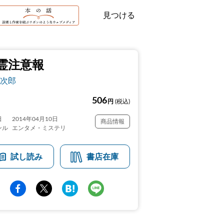
見つける
霊注意報
次郎
506
円
(税込)
日
2014年04月10日
商品情報
ンル
エンタメ・ミステリ
試し読み
書店在庫