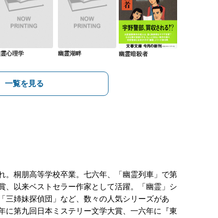
幽霊心理学
幽霊湖畔
幽霊暗殺者
一覧を見る
れ。桐朋高等学校卒業。七六年、「幽霊列車」で第
賞、以来ベストセラー作家として活躍。「幽霊」シ
「三姉妹探偵団」など、数々の人気シリーズがあ
年に第九回日本ミステリー文学大賞、一六年に『東