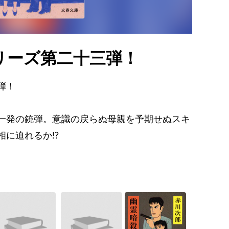
リーズ第二十三弾！
弾！
一発の銃弾。意識の戻らぬ母親を予期せぬスキ
に迫れるか!?