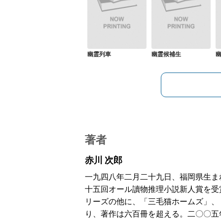
幽霊列車
幽霊候補生
著者
赤川 次郎
一九四八年二月二十九日、福岡県生ま
十五回オール讀物推理小説新人賞を受
リーズの他に、「三毛猫ホームズ」、
り、著作は六百冊を超える。二〇〇五