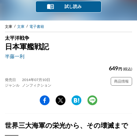
試し読み
文庫
文庫
電子書籍
太平洋戦争
日本軍艦戦記
半藤一利
649
円
(税込)
発売日
2014年07月10日
商品情報
ジャンル
ノンフィクション
世界三大海軍の栄光から、その壊滅まで
――