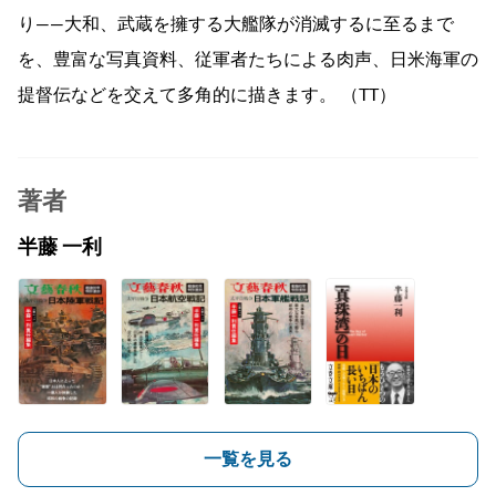
り――大和、武蔵を擁する大艦隊が消滅するに至るまで
を、豊富な写真資料、従軍者たちによる肉声、日米海軍の
提督伝などを交えて多角的に描きます。 （TT）
著者
半藤 一利
一覧を見る