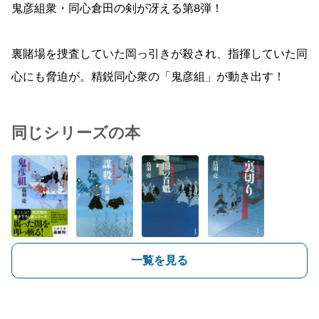
鬼彦組衆・同心倉田の剣が冴える第8弾！
裏賭場を捜査していた岡っ引きが殺され、指揮していた同
心にも脅迫が。精鋭同心衆の「鬼彦組」が動き出す！
同じシリーズの本
一覧を見る