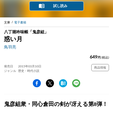
試し読み
文庫
電子書籍
八丁堀吟味帳「鬼彦組」
惑い月
鳥羽亮
649
円
(税込)
発売日
2015年03月10日
商品情報
ジャンル
歴史・時代小説
鬼彦組衆・同心倉田の剣が冴える第8弾！