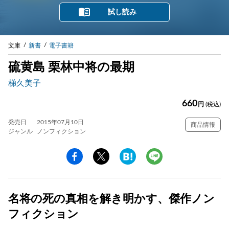
試し読み
文庫
新書
電子書籍
硫黄島 栗林中将の最期
梯久美子
660
円
(税込)
発売日
2015年07月10日
商品情報
ジャンル
ノンフィクション
名将の死の真相を解き明かす、傑作ノン
フィクション