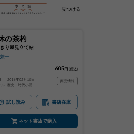
見つける
休の茶杓
きり屋見立て帖
兼一
605
円
(税込)
日
2016年02月10日
商品情報
ンル
歴史・時代小説
試し読み
書店在庫
ネット書店で購入