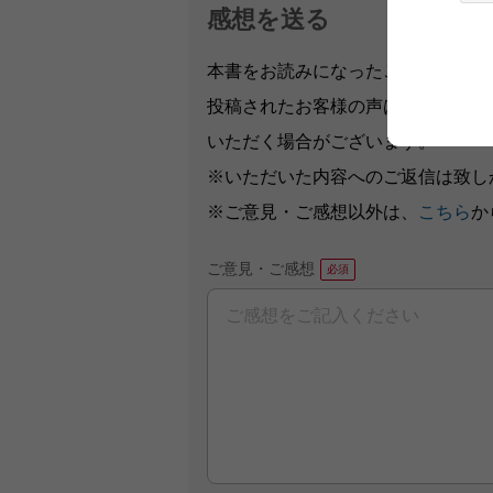
感想を送る
本書をお読みになったご意見・ご感
投稿されたお客様の声は、弊社ウェ
いただく場合がございます。
※いただいた内容へのご返信は致し
※ご意見・ご感想以外は、
こちら
か
ご意見・ご感想