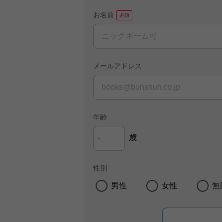
お名前
メールアドレス
年齢
歳
性別
男性
女性
無