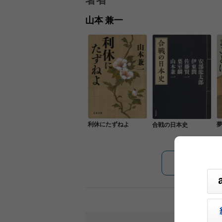
山本 兼一
利休にたずねよ
夢
合戦の日本史