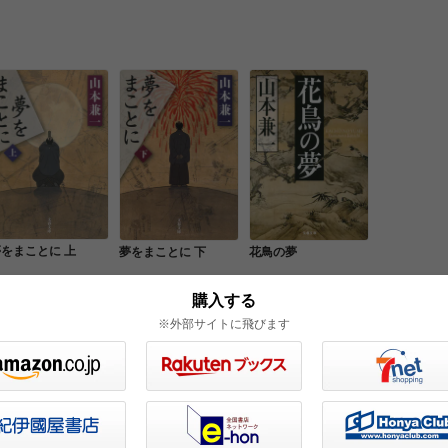
をまことに 上
夢をまことに 下
花鳥の夢
購入する
※外部サイトに飛びます
一覧を見る