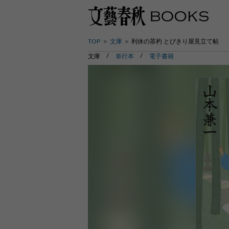
TOP
文庫
利休の茶杓 とびきり屋見立て帖
文庫
単行本
電子書籍