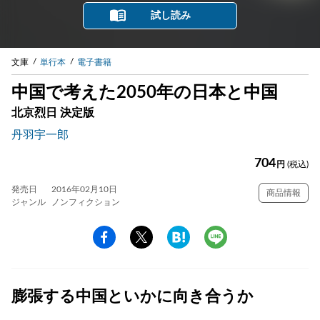
試し読み
文庫
単行本
電子書籍
中国で考えた2050年の日本と中国
北京烈日 決定版
丹羽宇一郎
704
円
(税込)
発売日
2016年02月10日
商品情報
ジャンル
ノンフィクション
膨張する中国といかに向き合うか