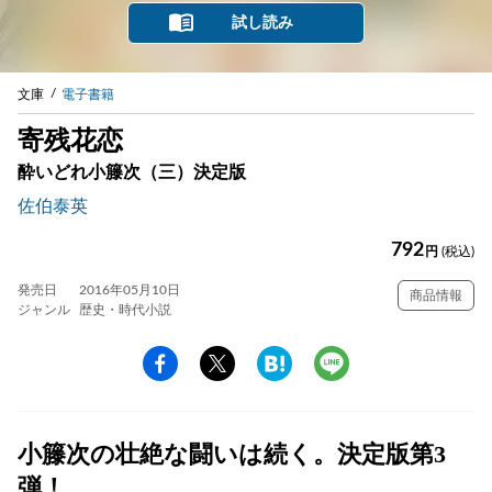
試し読み
文庫
電子書籍
寄残花恋
酔いどれ小籐次（三）決定版
佐伯泰英
792
円
(税込)
発売日
2016年05月10日
商品情報
ジャンル
歴史・時代小説
小籐次の壮絶な闘いは続く。決定版第3
弾！