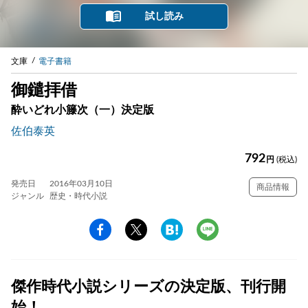
試し読み
文庫
電子書籍
御鑓拝借
酔いどれ小籐次（一）決定版
佐伯泰英
792
円
(税込)
発売日
2016年03月10日
商品情報
ジャンル
歴史・時代小説
傑作時代小説シリーズの決定版、刊行開
始！