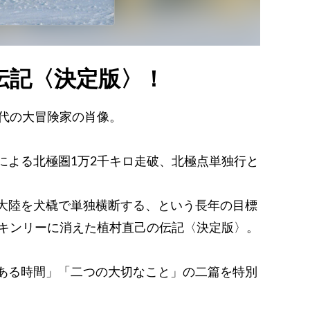
伝記〈決定版〉！
稀代の大冒険家の肖像。
による北極圏1万2千キロ走破、北極点単独行と
大陸を犬橇で単独横断する、という長年の目標
ッキンリーに消えた植村直己の伝記〈決定版〉。
ある時間」「二つの大切なこと」の二篇を特別