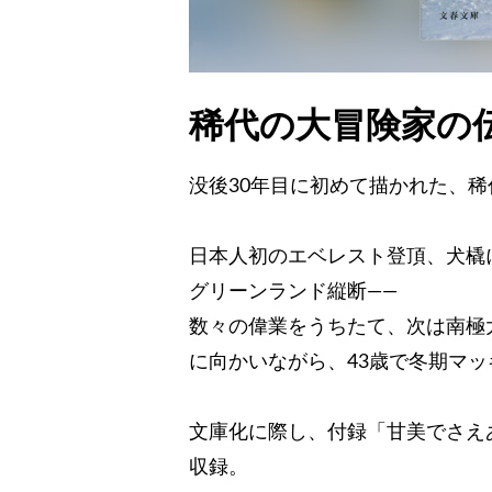
稀代の大冒険家の
没後30年目に初めて描かれた、
日本人初のエベレスト登頂、犬橇
グリーンランド縦断――
数々の偉業をうちたて、次は南極
に向かいながら、43歳で冬期マ
文庫化に際し、付録「甘美でさえ
収録。