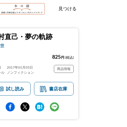
見つける
村直己・夢の軌跡
豊
825
円
(税込)
日
2017年01月05日
商品情報
ンル
ノンフィクション
試し読み
書店在庫