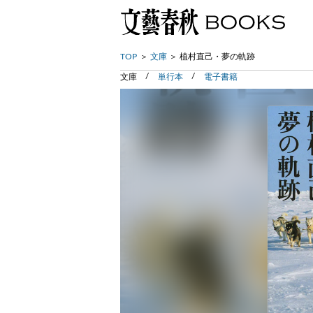
TOP
文庫
植村直己・夢の軌跡
文庫
単行本
電子書籍